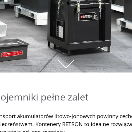
jemniki pełne zalet
ansport akumulatorów litowo-jonowych powinny cech
zpieczeństwem. Kontenery RETRON to idealne rozwiąza
ezależnie od jego rozmiaru.