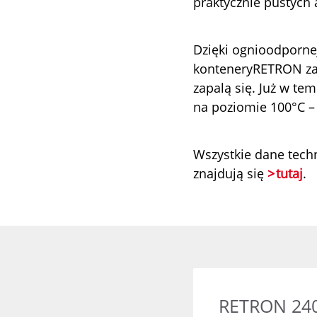
praktycznie pustych
Dzięki ognioodporne
konteneryRETRON zapo
zapalą się. Już w t
na poziomie 100°C – i
Wszystkie dane tech
znajdują się
tutaj
.
RETRON 24