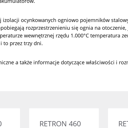
 akumulatorów.
j izolacji ocynkowanych ogniowo pojemników stalow
biegają rozprzestrzenieniu się ognia na otoczenie, 
emperaturze wewnętrznej rzędu 1.000°C temperatura z
 to przez trzy dni.
niczne a także informacje dotyczące właściwości i r
RETRON 240
RETRON 4
0
RETRON 460
RE