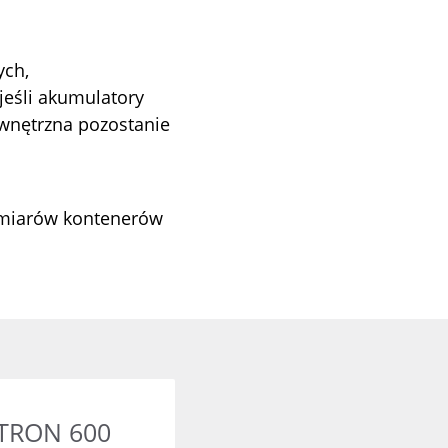
ych,
jeśli akumulatory
ewnętrzna pozostanie
ozmiarów kontenerów
60
RETRON 600
TRON 600