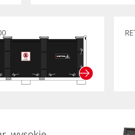
RETRON 4
00
RE
r, wysokie