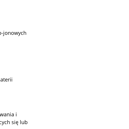
o-jonowych
terii
wania i
ych się lub