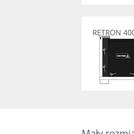
RETRON 40
Mały rozmia