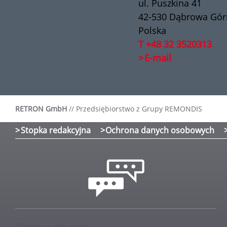
ul. Puszkina 41
42-530 Dąbrowa Gór
Polska
T +48 32 3520313
E-mail
RETRON GmbH
//
Przedsiębiorstwo z Grupy REMONDIS
Stopka redakcyjna
Ochrona danych osobowych
Napisz do nas