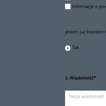
Informacje o pro
Jestem już kliente
Tak
3. Wiadomość*