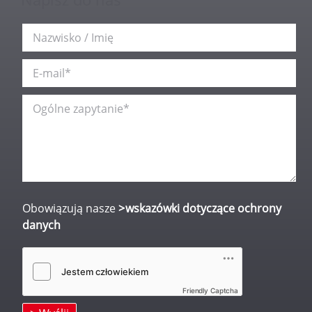
Obowiązują nasze
wskazówki dotyczące ochrony
danych
Friendly Captcha