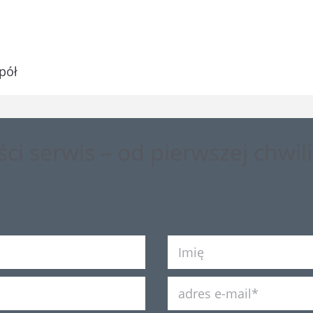
pół
ci serwis – od pierwszej chwili