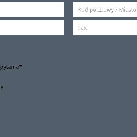
pytania*
ne