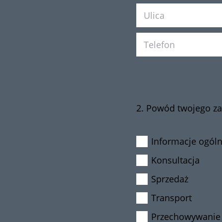
2. Powód twojego za
Informacje ogól
Konsultacja
Sprzedaż
Transport
Przechowywanie